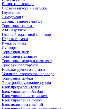
Возвратное кольцо
Система впуска и выпуска
Глушитель
Лямбда-зонд
Датчик температуры ОГ
Тормозная система
АБС и датчики
Главный тормозной цилиндр
Педаль тормоза
Ручка ручника
Суппорт
Тормозной диск
Тормозной механизм
Тормозные колодки комплект
Трос ручного тормоза
Колодки ручного тормоза
Усилитель тормозного привода
Тормозные трубки
Электрооборудование кузова
Блок предохранителей
Блок управления AirBag
Блок управления зеркалами
Блок управления люком
Блок подогрева сидений
Блок управления стеклоочистителя