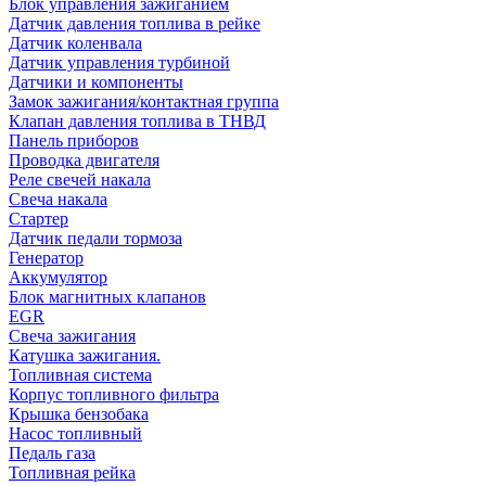
Блок управления зажиганием
Датчик давления топлива в рейке
Датчик коленвала
Датчик управления турбиной
Датчики и компоненты
Замок зажигания/контактная группа
Клапан давления топлива в ТНВД
Панель приборов
Проводка двигателя
Реле свечей накала
Свеча накала
Стартер
Датчик педали тормоза
Генератор
Аккумулятор
Блок магнитных клапанов
EGR
Свеча зажигания
Катушка зажигания.
Топливная система
Корпус топливного фильтра
Крышка бензобака
Насос топливный
Педаль газа
Топливная рейка