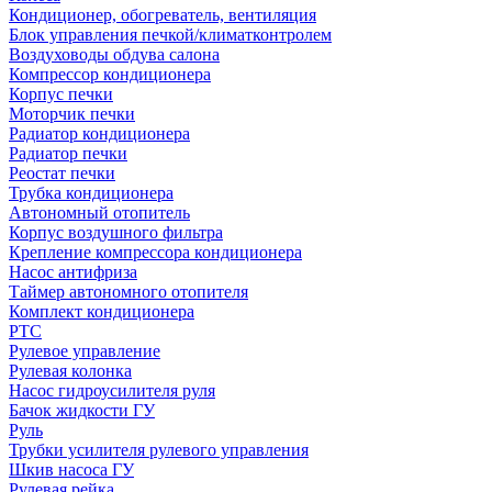
Кондиционер, обогреватель, вентиляция
Блок управления печкой/климатконтролем
Воздуховоды обдува салона
Компрессор кондиционера
Корпус печки
Моторчик печки
Радиатор кондиционера
Радиатор печки
Реостат печки
Трубка кондиционера
Автономный отопитель
Корпус воздушного фильтра
Крепление компрессора кондиционера
Насос антифриза
Таймер автономного отопителя
Комплект кондиционера
РТС
Рулевое управление
Рулевая колонка
Насос гидроусилителя руля
Бачок жидкости ГУ
Руль
Трубки усилителя рулевого управления
Шкив насоса ГУ
Рулевая рейка