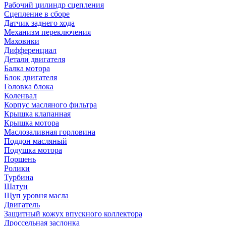
Рабочий цилиндр сцепления
Сцепление в сборе
Датчик заднего хода
Механизм переключения
Маховики
Дифференциал
Детали двигателя
Балка мотора
Блок двигателя
Головка блока
Коленвал
Корпус масляного фильтра
Крышка клапанная
Крышка мотора
Маслозаливная горловина
Поддон масляный
Подушка мотора
Поршень
Ролики
Турбина
Шатун
Щуп уровня масла
Двигатель
Защитный кожух впускного коллектора
Дроссельная заслонка