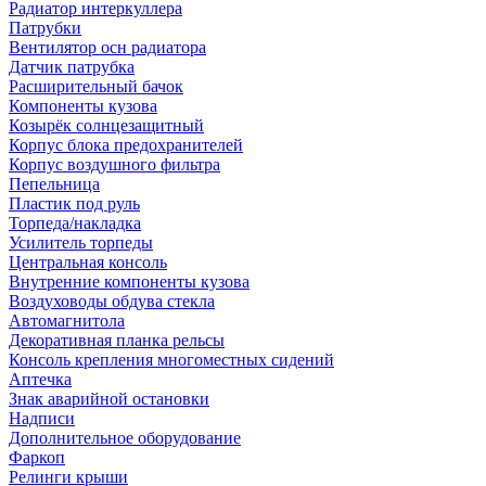
Радиатор интеркуллера
Патрубки
Вентилятор осн радиатора
Датчик патрубка
Расширительный бачок
Компоненты кузова
Козырёк солнцезащитный
Корпус блока предохранителей
Корпус воздушного фильтра
Пепельница
Пластик под руль
Торпеда/накладка
Усилитель торпеды
Центральная консоль
Внутренние компоненты кузова
Воздуховоды обдува стекла
Автомагнитола
Декоративная планка рельсы
Консоль крепления многоместных сидений
Аптечка
Знак аварийной остановки
Надписи
Дополнительное оборудование
Фаркоп
Релинги крыши