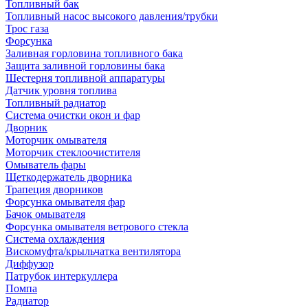
Топливный бак
Топливный насос высокого давления/трубки
Трос газа
Форсунка
Заливная горловина топливного бака
Защита заливной горловины бака
Шестерня топливной аппаратуры
Датчик уровня топлива
Топливный радиатор
Система очистки окон и фар
Дворник
Моторчик омывателя
Моторчик стеклоочистителя
Омыватель фары
Щеткодержатель дворника
Трапеция дворников
Форсунка омывателя фар
Бачок омывателя
Форсунка омывателя ветрового стекла
Система охлаждения
Вискомуфта/крыльчатка вентилятора
Диффузор
Патрубок интеркуллера
Помпа
Радиатор