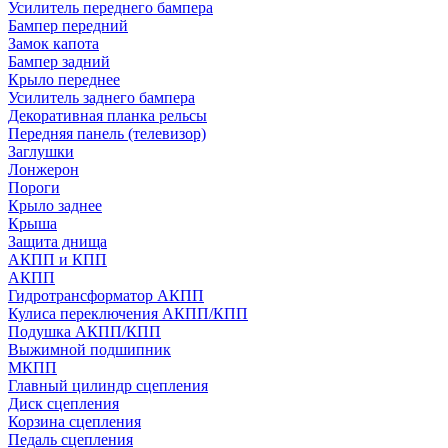
Усилитель переднего бампера
Бампер передний
Замок капота
Бампер задний
Крыло переднее
Усилитель заднего бампера
Декоративная планка рельсы
Передняя панель (телевизор)
Заглушки
Лонжерон
Пороги
Крыло заднее
Крыша
Защита днища
АКПП и КПП
АКПП
Гидротрансформатор АКПП
Кулиса переключения АКПП/КПП
Подушка АКПП/КПП
Выжимной подшипник
МКПП
Главный цилиндр сцепления
Диск сцепления
Корзина сцепления
Педаль сцепления