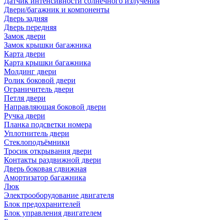
Датчик интенсивности солнечного излучения
Двери/багажник и компоненты
Дверь задняя
Дверь передняя
Замок двери
Замок крышки багажника
Карта двери
Карта крышки багажника
Молдинг двери
Ролик боковой двери
Ограничитель двери
Петля двери
Направляющая боковой двери
Ручка двери
Планка подсветки номера
Уплотнитель двери
Стеклоподъёмники
Тросик открывания двери
Контакты раздвижной двери
Дверь боковая сдвижная
Амортизатор багажника
Люк
Электрооборудование двигателя
Блок предохранителей
Блок управления двигателем