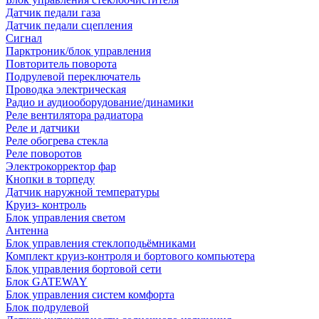
Датчик педали газа
Датчик педали сцепления
Сигнал
Парктроник/блок управления
Повторитель поворота
Подрулевой переключатель
Проводка электрическая
Радио и аудиооборудование/динамики
Реле вентилятора радиатора
Реле и датчики
Реле обогрева стекла
Реле поворотов
Электрокорректор фар
Кнопки в торпеду
Датчик наружной температуры
Круиз- контроль
Блок управления светом
Антенна
Блок управления стеклоподьёмниками
Комплект круиз-контроля и бортового компьютера
Блок управления бортовой сети
Блок GATEWAY
Блок управления систем комфорта
Блок подрулевой