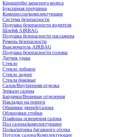
Кронштейн запасного колеса
Буксирная проушина
Компрессор/комплектующие
Система безопасности
Подушка безопасности водителя
Шлейф AIRBAG
Подушка безопасности пассажира
Ремень безопасности
Выключатель AIRBAG
Подушка безопасности головы
Датчик удара
Стекло
Стекло лобовое
Стекло заднее
Стекла боковые
Салон/Внутренняя отделка
Зеркало салона
Бардачки/Вещевые отделения
Накладки на пороги
Обшивки дверей/салона
Облицовки стойки
Плафоны освещения салона
Пол салона/комплектующие
Полка/шторка багажного отсека
Потолок салона/Комплектующие