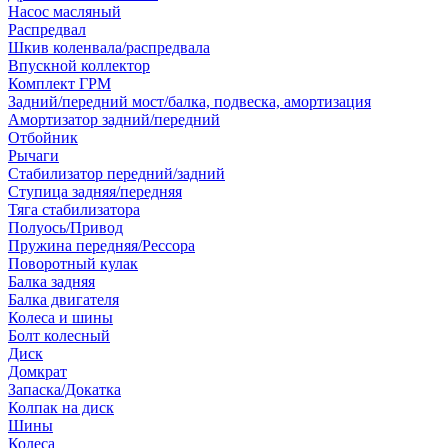
Насос масляный
Распредвал
Шкив коленвала/распредвала
Впускной коллектор
Комплект ГРМ
Задний/передний мост/балка, подвеска, амортизация
Амортизатор задний/передний
Отбойник
Рычаги
Стабилизатор передний/задний
Ступица задняя/передняя
Тяга стабилизатора
Полуось/Привод
Пружина передняя/Рессора
Поворотный кулак
Балка задняя
Балка двигателя
Колеса и шины
Болт колесный
Диск
Домкрат
Запаска/Докатка
Колпак на диск
Шины
Колеса