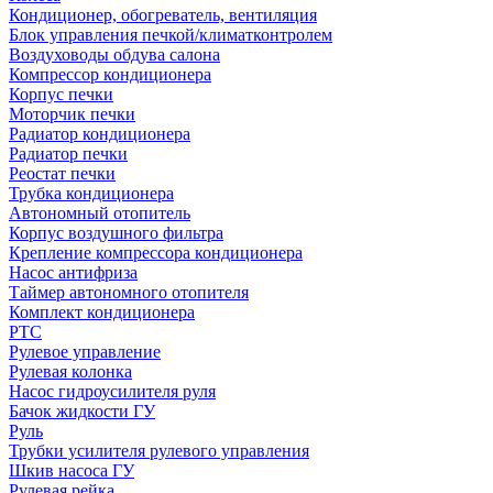
Кондиционер, обогреватель, вентиляция
Блок управления печкой/климатконтролем
Воздуховоды обдува салона
Компрессор кондиционера
Корпус печки
Моторчик печки
Радиатор кондиционера
Радиатор печки
Реостат печки
Трубка кондиционера
Автономный отопитель
Корпус воздушного фильтра
Крепление компрессора кондиционера
Насос антифриза
Таймер автономного отопителя
Комплект кондиционера
РТС
Рулевое управление
Рулевая колонка
Насос гидроусилителя руля
Бачок жидкости ГУ
Руль
Трубки усилителя рулевого управления
Шкив насоса ГУ
Рулевая рейка