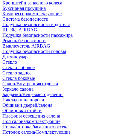
Кронштейн запасного колеса
Буксирная проушина
Компрессор/комплектующие
Система безопасности
Подушка безопасности водителя
Шлейф AIRBAG
Подушка безопасности пассажира
Ремень безопасности
Выключатель AIRBAG
Подушка безопасности головы
Датчик удара
Стекло
Стекло лобовое
Стекло заднее
Стекла боковые
Салон/Внутренняя отделка
Зеркало салона
Бардачки/Вещевые отделения
Накладки на пороги
Обшивки дверей/салона
Облицовки стойки
Плафоны освещения салона
Пол салона/комплектующие
Полка/шторка багажного отсека
Потолок салона/Комплектующие