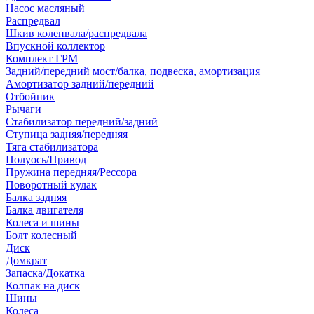
Насос масляный
Распредвал
Шкив коленвала/распредвала
Впускной коллектор
Комплект ГРМ
Задний/передний мост/балка, подвеска, амортизация
Амортизатор задний/передний
Отбойник
Рычаги
Стабилизатор передний/задний
Ступица задняя/передняя
Тяга стабилизатора
Полуось/Привод
Пружина передняя/Рессора
Поворотный кулак
Балка задняя
Балка двигателя
Колеса и шины
Болт колесный
Диск
Домкрат
Запаска/Докатка
Колпак на диск
Шины
Колеса