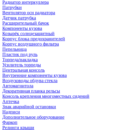
Радиатор интеркуллера
Патрубки
Вентилятор осн радиатора
Датчик патрубка
Расширительный бачок
Компоненты кузова
Козырёк солнцезащитный
Корпус блока предохранителей
Корпус воздушного фильтра
Пепельница
Пластик под руль
Торпеда/накладка
Усилитель торпеды
Центральная консоль
Внутренние компоненты кузова
Воздуховоды обдува стекла
Автомагнитола
Декоративная планка рельсы
Консоль крепления многоместных сидений
Аптечка
Знак аварийной остановки
Надписи
Дополнительное оборудование
Фаркоп
Релинги крыши