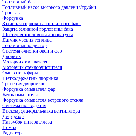
Топливный бак
Топливный насос высокого давления/трубки
Трос газа
Форсунка
Заливная горловина топливного бака
Защита заливной горловины бака
Шестерня топливной аппаратуры
Датчик уровня топлива
Топливный радиатор
Система очистки окон и фар
Дворник
Моторчик омывателя
Моторчик стеклоочистителя
Омыватель фары
Щеткодержатель дворника
Трапеция дворников
Форсунка омывателя фар
Бачок омывателя
Форсунка омывателя ветрового стекла
Система охлаждения
Вискомуфта/крыльчатка вентилятора
Диффузор
Патрубок интеркуллера
Помпа
Радиатор