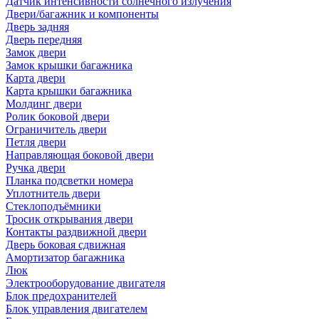
Датчик интенсивности солнечного излучения
Двери/багажник и компоненты
Дверь задняя
Дверь передняя
Замок двери
Замок крышки багажника
Карта двери
Карта крышки багажника
Молдинг двери
Ролик боковой двери
Ограничитель двери
Петля двери
Направляющая боковой двери
Ручка двери
Планка подсветки номера
Уплотнитель двери
Стеклоподъёмники
Тросик открывания двери
Контакты раздвижной двери
Дверь боковая сдвижная
Амортизатор багажника
Люк
Электрооборудование двигателя
Блок предохранителей
Блок управления двигателем