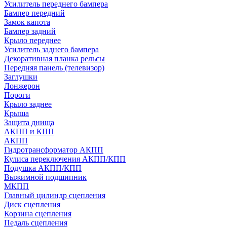
Усилитель переднего бампера
Бампер передний
Замок капота
Бампер задний
Крыло переднее
Усилитель заднего бампера
Декоративная планка рельсы
Передняя панель (телевизор)
Заглушки
Лонжерон
Пороги
Крыло заднее
Крыша
Защита днища
АКПП и КПП
АКПП
Гидротрансформатор АКПП
Кулиса переключения АКПП/КПП
Подушка АКПП/КПП
Выжимной подшипник
МКПП
Главный цилиндр сцепления
Диск сцепления
Корзина сцепления
Педаль сцепления