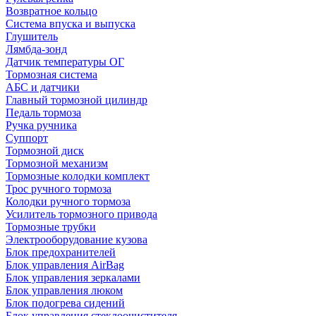
Возвратное кольцо
Система впуска и выпуска
Глушитель
Лямбда-зонд
Датчик температуры ОГ
Тормозная система
АБС и датчики
Главный тормозной цилиндр
Педаль тормоза
Ручка ручника
Суппорт
Тормозной диск
Тормозной механизм
Тормозные колодки комплект
Трос ручного тормоза
Колодки ручного тормоза
Усилитель тормозного привода
Тормозные трубки
Электрооборудование кузова
Блок предохранителей
Блок управления AirBag
Блок управления зеркалами
Блок управления люком
Блок подогрева сидений
Блок управления стеклоочистителя