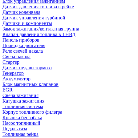
Блок управления зажиганием
Датчик давления топлива в рейке
Датчик коленвала
Датчик управления турбиной
Датчики и компоненты
Замок зажигания/контактная группа
Клапан давления топлива в ТНВД
Панель приборов
Проводка двигателя
Реле свечей накала
Свеча накала
Стартер
Датчик педали тормоза
Генератор
Аккумулятор
Блок магнитных клапанов
EGR
Свеча зажигания
Катушка зажигания.
Топливная система
Корпус топливного фильтра
Крышка бензобака
Насос топливный
Педаль газа
Топливная рейка