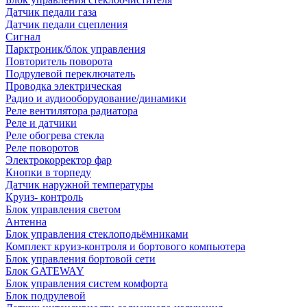
Датчик педали газа
Датчик педали сцепления
Сигнал
Парктроник/блок управления
Повторитель поворота
Подрулевой переключатель
Проводка электрическая
Радио и аудиооборудование/динамики
Реле вентилятора радиатора
Реле и датчики
Реле обогрева стекла
Реле поворотов
Электрокорректор фар
Кнопки в торпеду
Датчик наружной температуры
Круиз- контроль
Блок управления светом
Антенна
Блок управления стеклоподьёмниками
Комплект круиз-контроля и бортового компьютера
Блок управления бортовой сети
Блок GATEWAY
Блок управления систем комфорта
Блок подрулевой