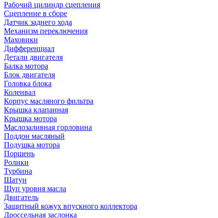
Рабочий цилиндр сцепления
Сцепление в сборе
Датчик заднего хода
Механизм переключения
Маховики
Дифференциал
Детали двигателя
Балка мотора
Блок двигателя
Головка блока
Коленвал
Корпус масляного фильтра
Крышка клапанная
Крышка мотора
Маслозаливная горловина
Поддон масляный
Подушка мотора
Поршень
Ролики
Турбина
Шатун
Щуп уровня масла
Двигатель
Защитный кожух впускного коллектора
Дроссельная заслонка