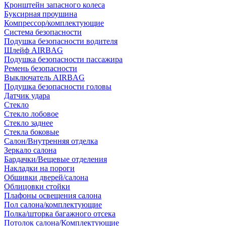
Кронштейн запасного колеса
Буксирная проушина
Компрессор/комплектующие
Система безопасности
Подушка безопасности водителя
Шлейф AIRBAG
Подушка безопасности пассажира
Ремень безопасности
Выключатель AIRBAG
Подушка безопасности головы
Датчик удара
Стекло
Стекло лобовое
Стекло заднее
Стекла боковые
Салон/Внутренняя отделка
Зеркало салона
Бардачки/Вещевые отделения
Накладки на пороги
Обшивки дверей/салона
Облицовки стойки
Плафоны освещения салона
Пол салона/комплектующие
Полка/шторка багажного отсека
Потолок салона/Комплектующие