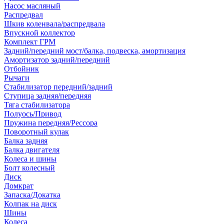
Насос масляный
Распредвал
Шкив коленвала/распредвала
Впускной коллектор
Комплект ГРМ
Задний/передний мост/балка, подвеска, амортизация
Амортизатор задний/передний
Отбойник
Рычаги
Стабилизатор передний/задний
Ступица задняя/передняя
Тяга стабилизатора
Полуось/Привод
Пружина передняя/Рессора
Поворотный кулак
Балка задняя
Балка двигателя
Колеса и шины
Болт колесный
Диск
Домкрат
Запаска/Докатка
Колпак на диск
Шины
Колеса