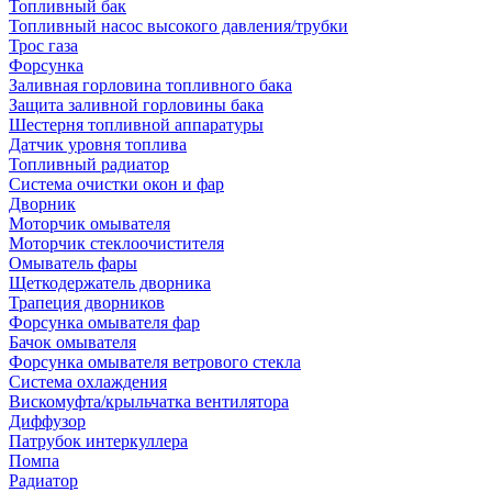
Топливный бак
Топливный насос высокого давления/трубки
Трос газа
Форсунка
Заливная горловина топливного бака
Защита заливной горловины бака
Шестерня топливной аппаратуры
Датчик уровня топлива
Топливный радиатор
Система очистки окон и фар
Дворник
Моторчик омывателя
Моторчик стеклоочистителя
Омыватель фары
Щеткодержатель дворника
Трапеция дворников
Форсунка омывателя фар
Бачок омывателя
Форсунка омывателя ветрового стекла
Система охлаждения
Вискомуфта/крыльчатка вентилятора
Диффузор
Патрубок интеркуллера
Помпа
Радиатор