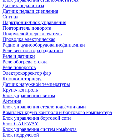
Датчик педали газа
Датчик педали сцепления
Сигнал
Парктроник/блок управления
Повторитель поворота
Подрулевой переключатель
Проводка электрическая
Радио и аудиооборудование/динамики
Реле вентилятора радиатора
Реле и датчики
Реле обогрева стекла
Реле поворотов
Электрокорректор фар
Кнопки в торпеду
Датчик наружной температуры
Круиз- контроль
Блок управления светом
Антенна
Блок управления стеклоподьёмниками
Комплект круиз-контроля и бортового компьютера
Блок управления бортовой сети
Блок GATEWAY
Блок управления систем комфорта
Блок подрулевой