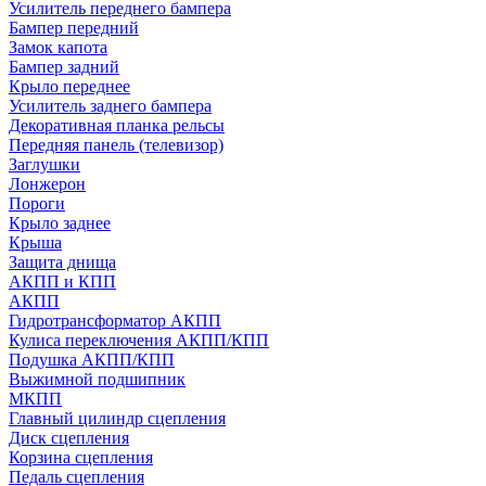
Усилитель переднего бампера
Бампер передний
Замок капота
Бампер задний
Крыло переднее
Усилитель заднего бампера
Декоративная планка рельсы
Передняя панель (телевизор)
Заглушки
Лонжерон
Пороги
Крыло заднее
Крыша
Защита днища
АКПП и КПП
АКПП
Гидротрансформатор АКПП
Кулиса переключения АКПП/КПП
Подушка АКПП/КПП
Выжимной подшипник
МКПП
Главный цилиндр сцепления
Диск сцепления
Корзина сцепления
Педаль сцепления