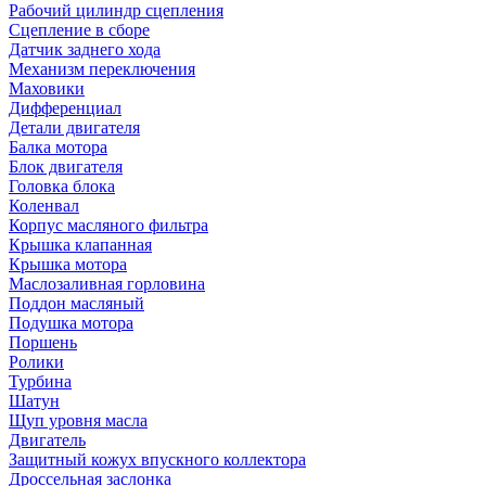
Рабочий цилиндр сцепления
Сцепление в сборе
Датчик заднего хода
Механизм переключения
Маховики
Дифференциал
Детали двигателя
Балка мотора
Блок двигателя
Головка блока
Коленвал
Корпус масляного фильтра
Крышка клапанная
Крышка мотора
Маслозаливная горловина
Поддон масляный
Подушка мотора
Поршень
Ролики
Турбина
Шатун
Щуп уровня масла
Двигатель
Защитный кожух впускного коллектора
Дроссельная заслонка