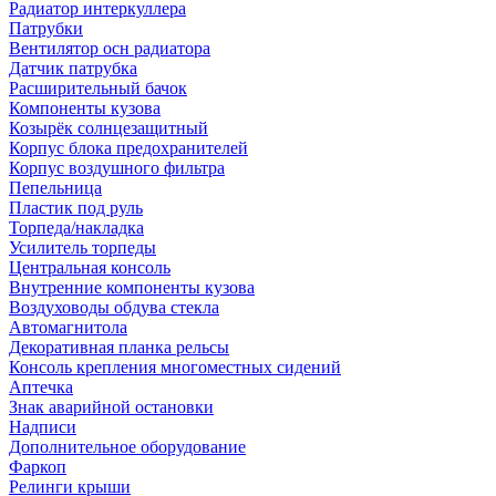
Радиатор интеркуллера
Патрубки
Вентилятор осн радиатора
Датчик патрубка
Расширительный бачок
Компоненты кузова
Козырёк солнцезащитный
Корпус блока предохранителей
Корпус воздушного фильтра
Пепельница
Пластик под руль
Торпеда/накладка
Усилитель торпеды
Центральная консоль
Внутренние компоненты кузова
Воздуховоды обдува стекла
Автомагнитола
Декоративная планка рельсы
Консоль крепления многоместных сидений
Аптечка
Знак аварийной остановки
Надписи
Дополнительное оборудование
Фаркоп
Релинги крыши