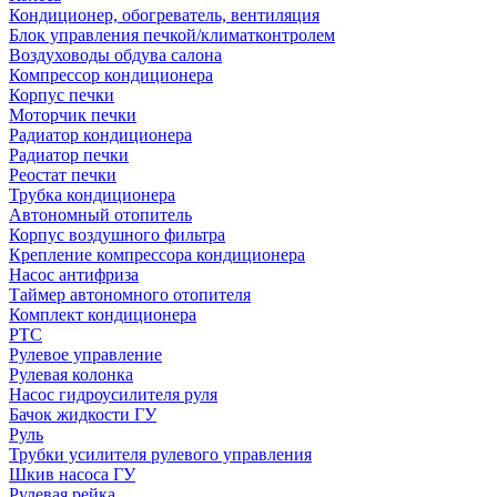
Кондиционер, обогреватель, вентиляция
Блок управления печкой/климатконтролем
Воздуховоды обдува салона
Компрессор кондиционера
Корпус печки
Моторчик печки
Радиатор кондиционера
Радиатор печки
Реостат печки
Трубка кондиционера
Автономный отопитель
Корпус воздушного фильтра
Крепление компрессора кондиционера
Насос антифриза
Таймер автономного отопителя
Комплект кондиционера
РТС
Рулевое управление
Рулевая колонка
Насос гидроусилителя руля
Бачок жидкости ГУ
Руль
Трубки усилителя рулевого управления
Шкив насоса ГУ
Рулевая рейка