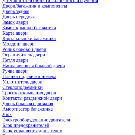
Датчик интенсивности солнечного излучения
Двери/багажник и компоненты
Дверь задняя
Дверь передняя
Замок двери
Замок крышки багажника
Карта двери
Карта крышки багажника
Молдинг двери
Ролик боковой двери
Ограничитель двери
Петля двери
Направляющая боковой двери
Ручка двери
Планка подсветки номера
Уплотнитель двери
Стеклоподъёмники
Тросик открывания двери
Контакты раздвижной двери
Дверь боковая сдвижная
Амортизатор багажника
Люк
Электрооборудование двигателя
Блок предохранителей
Блок управления двигателем