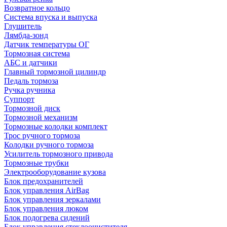
Возвратное кольцо
Система впуска и выпуска
Глушитель
Лямбда-зонд
Датчик температуры ОГ
Тормозная система
АБС и датчики
Главный тормозной цилиндр
Педаль тормоза
Ручка ручника
Суппорт
Тормозной диск
Тормозной механизм
Тормозные колодки комплект
Трос ручного тормоза
Колодки ручного тормоза
Усилитель тормозного привода
Тормозные трубки
Электрооборудование кузова
Блок предохранителей
Блок управления AirBag
Блок управления зеркалами
Блок управления люком
Блок подогрева сидений
Блок управления стеклоочистителя