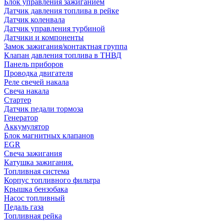
Блок управления зажиганием
Датчик давления топлива в рейке
Датчик коленвала
Датчик управления турбиной
Датчики и компоненты
Замок зажигания/контактная группа
Клапан давления топлива в ТНВД
Панель приборов
Проводка двигателя
Реле свечей накала
Свеча накала
Стартер
Датчик педали тормоза
Генератор
Аккумулятор
Блок магнитных клапанов
EGR
Свеча зажигания
Катушка зажигания.
Топливная система
Корпус топливного фильтра
Крышка бензобака
Насос топливный
Педаль газа
Топливная рейка