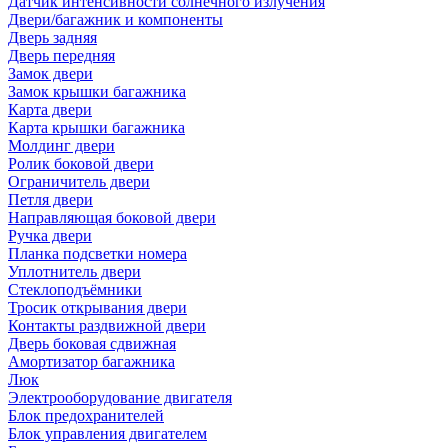
Датчик интенсивности солнечного излучения
Двери/багажник и компоненты
Дверь задняя
Дверь передняя
Замок двери
Замок крышки багажника
Карта двери
Карта крышки багажника
Молдинг двери
Ролик боковой двери
Ограничитель двери
Петля двери
Направляющая боковой двери
Ручка двери
Планка подсветки номера
Уплотнитель двери
Стеклоподъёмники
Тросик открывания двери
Контакты раздвижной двери
Дверь боковая сдвижная
Амортизатор багажника
Люк
Электрооборудование двигателя
Блок предохранителей
Блок управления двигателем