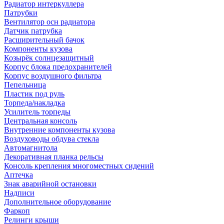
Радиатор интеркуллера
Патрубки
Вентилятор осн радиатора
Датчик патрубка
Расширительный бачок
Компоненты кузова
Козырёк солнцезащитный
Корпус блока предохранителей
Корпус воздушного фильтра
Пепельница
Пластик под руль
Торпеда/накладка
Усилитель торпеды
Центральная консоль
Внутренние компоненты кузова
Воздуховоды обдува стекла
Автомагнитола
Декоративная планка рельсы
Консоль крепления многоместных сидений
Аптечка
Знак аварийной остановки
Надписи
Дополнительное оборудование
Фаркоп
Релинги крыши