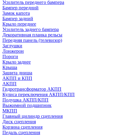
Усилитель переднего бампера
Бампер передний
Замок капота
Бампер задний
Крыло переднее
Усилитель заднего бампера
Декоративная планка рельсы
Передняя панель (телевизор)
Заглушки
Лонжерон
Пороги
Крыло заднее
Крыша
Защита днища
АКПП и КПП
АКПП
Гидротрансформатор АКПП
Кулиса переключения АКПП/КПП
Подушка АКПП/КПП
Выжимной подшипник
МКПП
Главный цилиндр сцепления
Диск сцепления
Корзина сцепления
Педаль сцепления