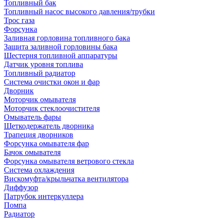
Топливный бак
Топливный насос высокого давления/трубки
Трос газа
Форсунка
Заливная горловина топливного бака
Защита заливной горловины бака
Шестерня топливной аппаратуры
Датчик уровня топлива
Топливный радиатор
Система очистки окон и фар
Дворник
Моторчик омывателя
Моторчик стеклоочистителя
Омыватель фары
Щеткодержатель дворника
Трапеция дворников
Форсунка омывателя фар
Бачок омывателя
Форсунка омывателя ветрового стекла
Система охлаждения
Вискомуфта/крыльчатка вентилятора
Диффузор
Патрубок интеркуллера
Помпа
Радиатор