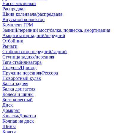
Насос масляный
Распредвал
Шкив коленвала/распредвала
Впускной коллектор
Комплект ГРМ
Задний/передний мост/балка, подвеска, амортизация
Амортизатор задний/передний
Отбойник
Рычаги
Стабилизатор передний/задний
Ступица задняя/передняя
Тяга стабилизатора
Полуось/Привод
Пружина передняя/Рессора
Поворотный кулак
Балка задняя
Балка двигателя
Колеса и шины
Болт колесный
Диск
Домкрат
Запаска/Докатка
Колпак на диск
Шины
Колеса