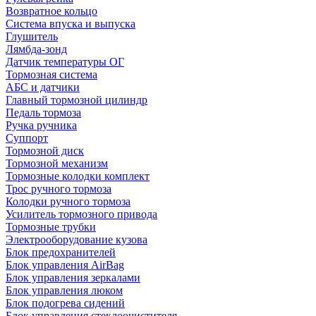
Возвратное кольцо
Система впуска и выпуска
Глушитель
Лямбда-зонд
Датчик температуры ОГ
Тормозная система
АБС и датчики
Главный тормозной цилиндр
Педаль тормоза
Ручка ручника
Суппорт
Тормозной диск
Тормозной механизм
Тормозные колодки комплект
Трос ручного тормоза
Колодки ручного тормоза
Усилитель тормозного привода
Тормозные трубки
Электрооборудование кузова
Блок предохранителей
Блок управления AirBag
Блок управления зеркалами
Блок управления люком
Блок подогрева сидений
Блок управления стеклоочистителя