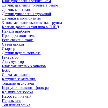
Блок управления зажиганием
Датчик давления топлива в рейке
Датчик коленвала
Датчик управления турбиной
Датчики и компоненты
Замок зажигания/контактная группа
Клапан давления топлива в ТНВД
Панель приборов
Проводка двигателя
Реле свечей накала
Свеча накала
Стартер
Датчик педали тормоза
Генератор
Аккумулятор
Блок магнитных клапанов
EGR
Свеча зажигания
Катушка зажигания.
Топливная система
Корпус топливного фильтра
Крышка бензобака
Насос топливный
Педаль газа
Топливная рейка