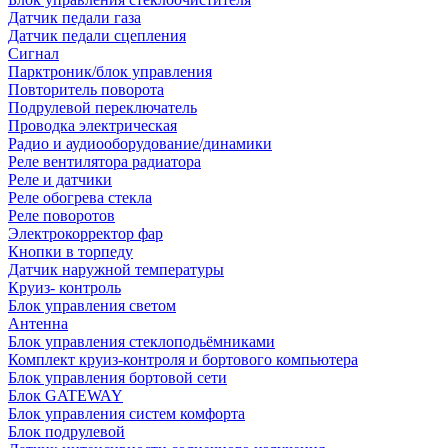
Датчик педали газа
Датчик педали сцепления
Сигнал
Парктроник/блок управления
Повторитель поворота
Подрулевой переключатель
Проводка электрическая
Радио и аудиооборудование/динамики
Реле вентилятора радиатора
Реле и датчики
Реле обогрева стекла
Реле поворотов
Электрокорректор фар
Кнопки в торпеду
Датчик наружной температуры
Круиз- контроль
Блок управления светом
Антенна
Блок управления стеклоподьёмниками
Комплект круиз-контроля и бортового компьютера
Блок управления бортовой сети
Блок GATEWAY
Блок управления систем комфорта
Блок подрулевой