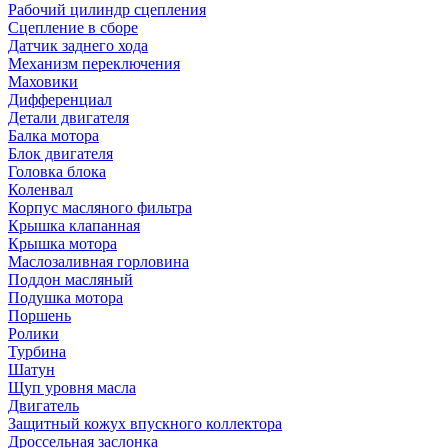
Рабочий цилиндр сцепления
Сцепление в сборе
Датчик заднего хода
Механизм переключения
Маховики
Дифференциал
Детали двигателя
Балка мотора
Блок двигателя
Головка блока
Коленвал
Корпус масляного фильтра
Крышка клапанная
Крышка мотора
Маслозаливная горловина
Поддон масляный
Подушка мотора
Поршень
Ролики
Турбина
Шатун
Щуп уровня масла
Двигатель
Защитный кожух впускного коллектора
Дроссельная заслонка