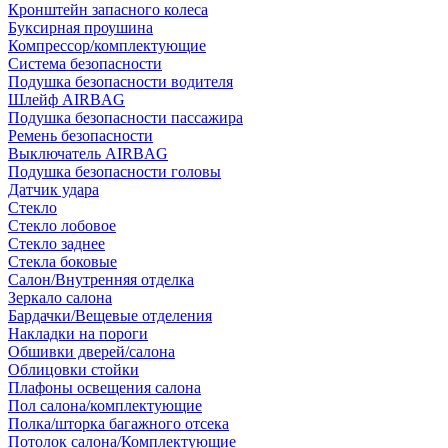
Кронштейн запасного колеса
Буксирная проушина
Компрессор/комплектующие
Система безопасности
Подушка безопасности водителя
Шлейф AIRBAG
Подушка безопасности пассажира
Ремень безопасности
Выключатель AIRBAG
Подушка безопасности головы
Датчик удара
Стекло
Стекло лобовое
Стекло заднее
Стекла боковые
Салон/Внутренняя отделка
Зеркало салона
Бардачки/Вещевые отделения
Накладки на пороги
Обшивки дверей/салона
Облицовки стойки
Плафоны освещения салона
Пол салона/комплектующие
Полка/шторка багажного отсека
Потолок салона/Комплектующие