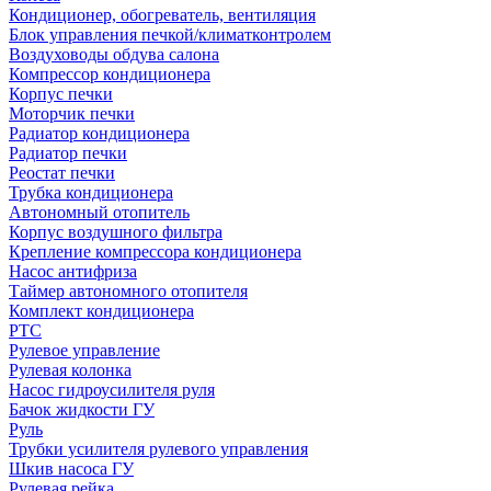
Кондиционер, обогреватель, вентиляция
Блок управления печкой/климатконтролем
Воздуховоды обдува салона
Компрессор кондиционера
Корпус печки
Моторчик печки
Радиатор кондиционера
Радиатор печки
Реостат печки
Трубка кондиционера
Автономный отопитель
Корпус воздушного фильтра
Крепление компрессора кондиционера
Насос антифриза
Таймер автономного отопителя
Комплект кондиционера
РТС
Рулевое управление
Рулевая колонка
Насос гидроусилителя руля
Бачок жидкости ГУ
Руль
Трубки усилителя рулевого управления
Шкив насоса ГУ
Рулевая рейка