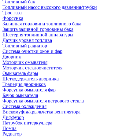
Топливный бак
Топливный насос высокого давления/трубки
Трос газа
Форсунка
Заливная горловина топливного бака
Защита заливной горловины бака
Шестерня топливной аппаратуры
Датчик уровня топлива
Топливный радиатор
Система очистки окон и фар
Дворник
Моторчик омывателя
Моторчик стеклоочистителя
Омыватель фары
Щеткодержатель дворника
Трапеция дворников
Форсунка омывателя фар
Бачок омывателя
Форсунка омывателя ветрового стекла
Система охлаждения
Вискомуфта/крыльчатка вентилятора
Диффузор
Патрубок интеркуллера
Помпа
Радиатор