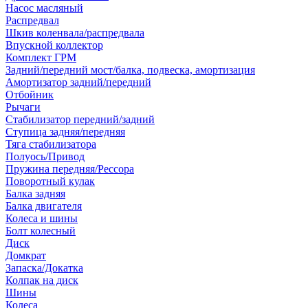
Насос масляный
Распредвал
Шкив коленвала/распредвала
Впускной коллектор
Комплект ГРМ
Задний/передний мост/балка, подвеска, амортизация
Амортизатор задний/передний
Отбойник
Рычаги
Стабилизатор передний/задний
Ступица задняя/передняя
Тяга стабилизатора
Полуось/Привод
Пружина передняя/Рессора
Поворотный кулак
Балка задняя
Балка двигателя
Колеса и шины
Болт колесный
Диск
Домкрат
Запаска/Докатка
Колпак на диск
Шины
Колеса