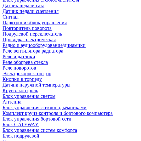
Датчик педали газа
Датчик педали сцепления
Сигнал
Парктроник/блок управления
Повторитель поворота
Подрулевой переключатель
Проводка электрическая
Радио и аудиооборудование/динамики
Реле вентилятора радиатора
Реле и датчики
Реле обогрева стекла
Реле поворотов
Электрокорректор фар
Кнопки в торпеду
Датчик наружной температуры
Круиз- контроль
Блок управления светом
Антенна
Блок управления стеклоподьёмниками
Комплект круиз-контроля и бортового компьютера
Блок управления бортовой сети
Блок GATEWAY
Блок управления систем комфорта
Блок подрулевой