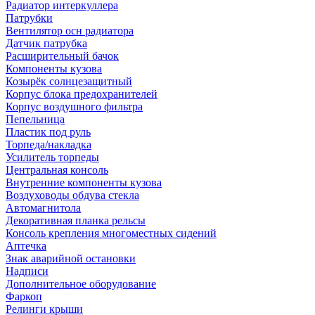
Радиатор интеркуллера
Патрубки
Вентилятор осн радиатора
Датчик патрубка
Расширительный бачок
Компоненты кузова
Козырёк солнцезащитный
Корпус блока предохранителей
Корпус воздушного фильтра
Пепельница
Пластик под руль
Торпеда/накладка
Усилитель торпеды
Центральная консоль
Внутренние компоненты кузова
Воздуховоды обдува стекла
Автомагнитола
Декоративная планка рельсы
Консоль крепления многоместных сидений
Аптечка
Знак аварийной остановки
Надписи
Дополнительное оборудование
Фаркоп
Релинги крыши