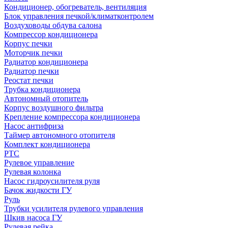
Кондиционер, обогреватель, вентиляция
Блок управления печкой/климатконтролем
Воздуховоды обдува салона
Компрессор кондиционера
Корпус печки
Моторчик печки
Радиатор кондиционера
Радиатор печки
Реостат печки
Трубка кондиционера
Автономный отопитель
Корпус воздушного фильтра
Крепление компрессора кондиционера
Насос антифриза
Таймер автономного отопителя
Комплект кондиционера
РТС
Рулевое управление
Рулевая колонка
Насос гидроусилителя руля
Бачок жидкости ГУ
Руль
Трубки усилителя рулевого управления
Шкив насоса ГУ
Рулевая рейка