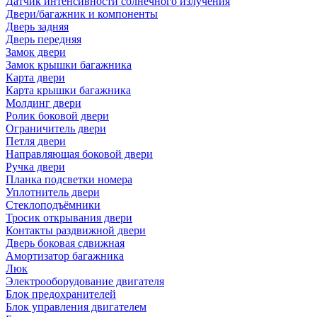
Датчик интенсивности солнечного излучения
Двери/багажник и компоненты
Дверь задняя
Дверь передняя
Замок двери
Замок крышки багажника
Карта двери
Карта крышки багажника
Молдинг двери
Ролик боковой двери
Ограничитель двери
Петля двери
Направляющая боковой двери
Ручка двери
Планка подсветки номера
Уплотнитель двери
Стеклоподъёмники
Тросик открывания двери
Контакты раздвижной двери
Дверь боковая сдвижная
Амортизатор багажника
Люк
Электрооборудование двигателя
Блок предохранителей
Блок управления двигателем