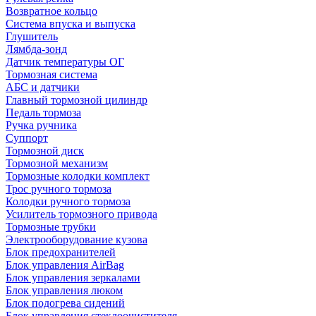
Возвратное кольцо
Система впуска и выпуска
Глушитель
Лямбда-зонд
Датчик температуры ОГ
Тормозная система
АБС и датчики
Главный тормозной цилиндр
Педаль тормоза
Ручка ручника
Суппорт
Тормозной диск
Тормозной механизм
Тормозные колодки комплект
Трос ручного тормоза
Колодки ручного тормоза
Усилитель тормозного привода
Тормозные трубки
Электрооборудование кузова
Блок предохранителей
Блок управления AirBag
Блок управления зеркалами
Блок управления люком
Блок подогрева сидений
Блок управления стеклоочистителя