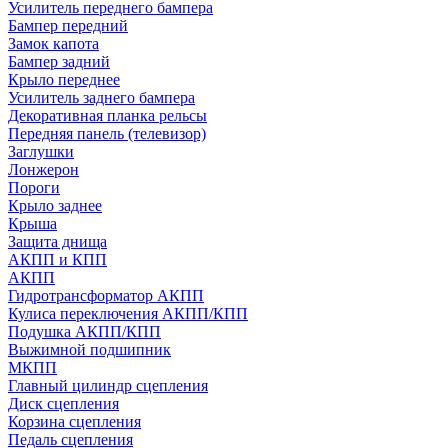
Усилитель переднего бампера
Бампер передний
Замок капота
Бампер задний
Крыло переднее
Усилитель заднего бампера
Декоративная планка рельсы
Передняя панель (телевизор)
Заглушки
Лонжерон
Пороги
Крыло заднее
Крыша
Защита днища
АКПП и КПП
АКПП
Гидротрансформатор АКПП
Кулиса переключения АКПП/КПП
Подушка АКПП/КПП
Выжимной подшипник
МКПП
Главный цилиндр сцепления
Диск сцепления
Корзина сцепления
Педаль сцепления