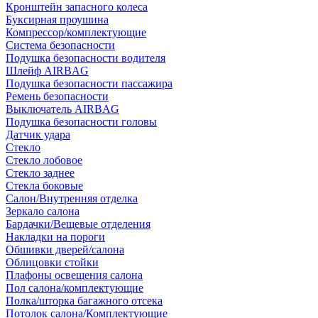
Кронштейн запасного колеса
Буксирная проушина
Компрессор/комплектующие
Система безопасности
Подушка безопасности водителя
Шлейф AIRBAG
Подушка безопасности пассажира
Ремень безопасности
Выключатель AIRBAG
Подушка безопасности головы
Датчик удара
Стекло
Стекло лобовое
Стекло заднее
Стекла боковые
Салон/Внутренняя отделка
Зеркало салона
Бардачки/Вещевые отделения
Накладки на пороги
Обшивки дверей/салона
Облицовки стойки
Плафоны освещения салона
Пол салона/комплектующие
Полка/шторка багажного отсека
Потолок салона/Комплектующие