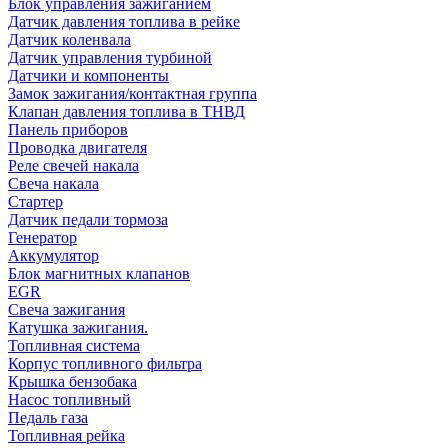
Блок управления зажиганием
Датчик давления топлива в рейке
Датчик коленвала
Датчик управления турбиной
Датчики и компоненты
Замок зажигания/контактная группа
Клапан давления топлива в ТНВД
Панель приборов
Проводка двигателя
Реле свечей накала
Свеча накала
Стартер
Датчик педали тормоза
Генератор
Аккумулятор
Блок магнитных клапанов
EGR
Свеча зажигания
Катушка зажигания.
Топливная система
Корпус топливного фильтра
Крышка бензобака
Насос топливный
Педаль газа
Топливная рейка