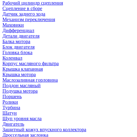
Рабочий цилиндр сцепления
Сцепление в сборе
Датчик заднего хода
Механизм переключения
Маховики
Дифференциал
Детали двигателя
Балка мотора
Блок двигателя
Головка блока
Коленвал
Корпус масляного фильтра
Крышка клапанная
Крышка мотора
Маслозаливная горловина
Поддон масляный
Подушка мотора
Поршень
Ролики
Турбина
Шатун
Щуп уровня масла
Двигатель
Защитный кожух впускного коллектора
Дроссельная заслонка