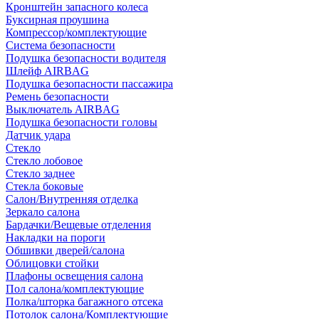
Кронштейн запасного колеса
Буксирная проушина
Компрессор/комплектующие
Система безопасности
Подушка безопасности водителя
Шлейф AIRBAG
Подушка безопасности пассажира
Ремень безопасности
Выключатель AIRBAG
Подушка безопасности головы
Датчик удара
Стекло
Стекло лобовое
Стекло заднее
Стекла боковые
Салон/Внутренняя отделка
Зеркало салона
Бардачки/Вещевые отделения
Накладки на пороги
Обшивки дверей/салона
Облицовки стойки
Плафоны освещения салона
Пол салона/комплектующие
Полка/шторка багажного отсека
Потолок салона/Комплектующие