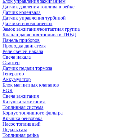
Блок управления зажиганием
Датчик давления топлива в рейке
Датчик коленвала
Датчик управления турбиной
Датчики и компоненты
Замок зажигания/контактная группа
Клапан давления топлива в ТНВД
Панель приборов
Проводка двигателя
Реле свечей накала
Свеча накала
Стартер
Датчик педали тормоза
Генератор
Аккумулятор
Блок магнитных клапанов
EGR
Свеча зажигания
Катушка зажигания.
Топливная система
Корпус топливного фильтра
Крышка бензобака
Насос топливный
Педаль газа
Топливная рейка