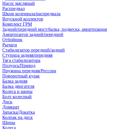
Насос масляный
Распредвал
Шкив коленвала/распредвала
Впускной коллектор
Комплект ГРМ
Задний/передний мост/балка, подвеска, амортизация
Амортизатор задний/передний
Отбойник
Рычаги
Стабилизатор передний/задний
Ступица задняя/передняя
Тяга стабилизатора
Полуось/Привод
Пружина передняя/Рессора
Поворотный кулак
Балка задняя
Балка двигателя
Колеса и шины
Болт колесный
Диск
Домкрат
Запаска/Докатка
Колпак на диск
Шины
Колеса