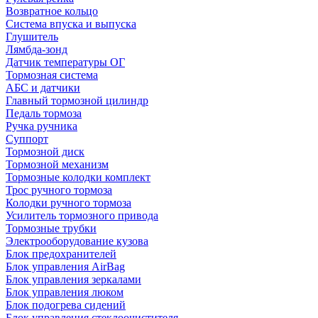
Возвратное кольцо
Система впуска и выпуска
Глушитель
Лямбда-зонд
Датчик температуры ОГ
Тормозная система
АБС и датчики
Главный тормозной цилиндр
Педаль тормоза
Ручка ручника
Суппорт
Тормозной диск
Тормозной механизм
Тормозные колодки комплект
Трос ручного тормоза
Колодки ручного тормоза
Усилитель тормозного привода
Тормозные трубки
Электрооборудование кузова
Блок предохранителей
Блок управления AirBag
Блок управления зеркалами
Блок управления люком
Блок подогрева сидений
Блок управления стеклоочистителя