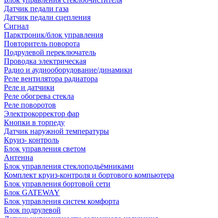
Датчик педали газа
Датчик педали сцепления
Сигнал
Парктроник/блок управления
Повторитель поворота
Подрулевой переключатель
Проводка электрическая
Радио и аудиооборудование/динамики
Реле вентилятора радиатора
Реле и датчики
Реле обогрева стекла
Реле поворотов
Электрокорректор фар
Кнопки в торпеду
Датчик наружной температуры
Круиз- контроль
Блок управления светом
Антенна
Блок управления стеклоподьёмниками
Комплект круиз-контроля и бортового компьютера
Блок управления бортовой сети
Блок GATEWAY
Блок управления систем комфорта
Блок подрулевой