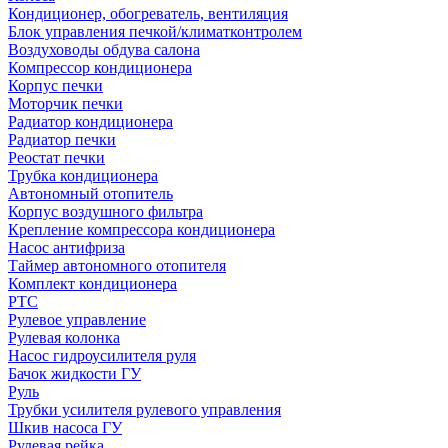
Кондиционер, обогреватель, вентиляция
Блок управления печкой/климатконтролем
Воздуховоды обдува салона
Компрессор кондиционера
Корпус печки
Моторчик печки
Радиатор кондиционера
Радиатор печки
Реостат печки
Трубка кондиционера
Автономный отопитель
Корпус воздушного фильтра
Крепление компрессора кондиционера
Насос антифриза
Таймер автономного отопителя
Комплект кондиционера
РТС
Рулевое управление
Рулевая колонка
Насос гидроусилителя руля
Бачок жидкости ГУ
Руль
Трубки усилителя рулевого управления
Шкив насоса ГУ
Рулевая рейка