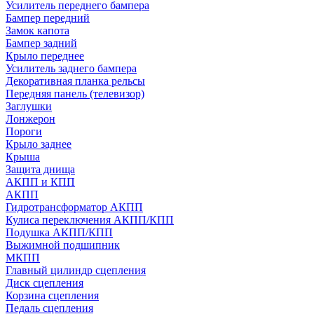
Усилитель переднего бампера
Бампер передний
Замок капота
Бампер задний
Крыло переднее
Усилитель заднего бампера
Декоративная планка рельсы
Передняя панель (телевизор)
Заглушки
Лонжерон
Пороги
Крыло заднее
Крыша
Защита днища
АКПП и КПП
АКПП
Гидротрансформатор АКПП
Кулиса переключения АКПП/КПП
Подушка АКПП/КПП
Выжимной подшипник
МКПП
Главный цилиндр сцепления
Диск сцепления
Корзина сцепления
Педаль сцепления