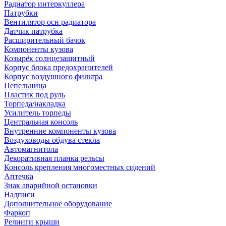
Радиатор интеркуллера
Патрубки
Вентилятор осн радиатора
Датчик патрубка
Расширительный бачок
Компоненты кузова
Козырёк солнцезащитный
Корпус блока предохранителей
Корпус воздушного фильтра
Пепельница
Пластик под руль
Торпеда/накладка
Усилитель торпеды
Центральная консоль
Внутренние компоненты кузова
Воздуховоды обдува стекла
Автомагнитола
Декоративная планка рельсы
Консоль крепления многоместных сидений
Аптечка
Знак аварийной остановки
Надписи
Дополнительное оборудование
Фаркоп
Релинги крыши