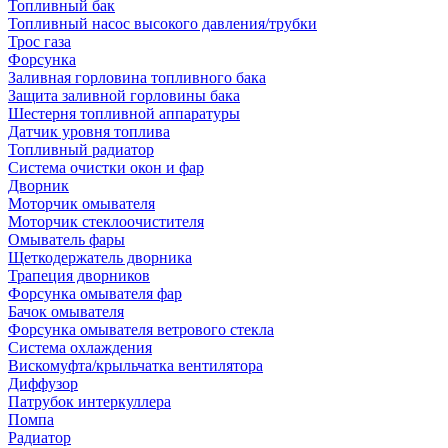
Топливный бак
Топливный насос высокого давления/трубки
Трос газа
Форсунка
Заливная горловина топливного бака
Защита заливной горловины бака
Шестерня топливной аппаратуры
Датчик уровня топлива
Топливный радиатор
Система очистки окон и фар
Дворник
Моторчик омывателя
Моторчик стеклоочистителя
Омыватель фары
Щеткодержатель дворника
Трапеция дворников
Форсунка омывателя фар
Бачок омывателя
Форсунка омывателя ветрового стекла
Система охлаждения
Вискомуфта/крыльчатка вентилятора
Диффузор
Патрубок интеркуллера
Помпа
Радиатор