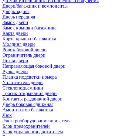
Датчик интенсивности солнечного излучения
Двери/багажник и компоненты
Дверь задняя
Дверь передняя
Замок двери
Замок крышки багажника
Карта двери
Карта крышки багажника
Молдинг двери
Ролик боковой двери
Ограничитель двери
Петля двери
Направляющая боковой двери
Ручка двери
Планка подсветки номера
Уплотнитель двери
Стеклоподъёмники
Тросик открывания двери
Контакты раздвижной двери
Дверь боковая сдвижная
Амортизатор багажника
Люк
Электрооборудование двигателя
Блок предохранителей
Блок управления двигателем