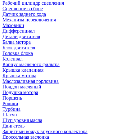
Рабочий цилиндр сцепления
Сцепление в сборе
Датчик заднего хода
Механизм переключения
Маховики
Дифференциал
Детали двигателя
Балка мотора
Блок двигателя
Головка блока
Коленвал
Корпус масляного фильтра
Крышка клапанная
Крышка мотора
Маслозаливная горловина
Поддон масляный
Подушка мотора
Поршень
Ролики
Турбина
Шатун
Щуп уровня масла
Двигатель
Защитный кожух впускного коллектора
Дроссельная заслонка